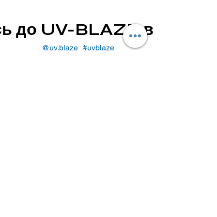
сь до UV-BLAZE в Insta
@uv.blaze
#uvblaze