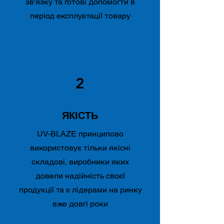
зв'язку та готові допомогти в
період експлуатації товару
2
ЯКІСТЬ
UV-BLAZE принципово
використовує тільки якісні
складові, виробники яких
довели надійність своєї
продукції та є лідерами на ринку
вже довгі роки