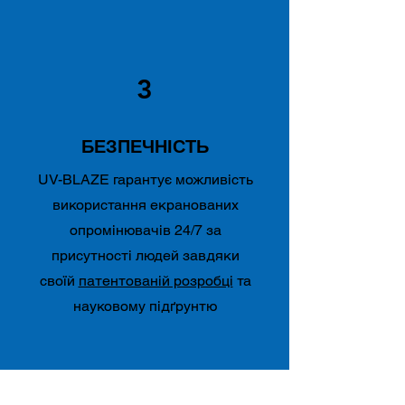
3
БЕЗПЕЧНІСТЬ
UV-BLAZE гарантує можливість
використання екранованих
опромінювачів 24/7 за
присутності людей завдяки
своїй
патентованій розробці
та
науковому підґрунтю