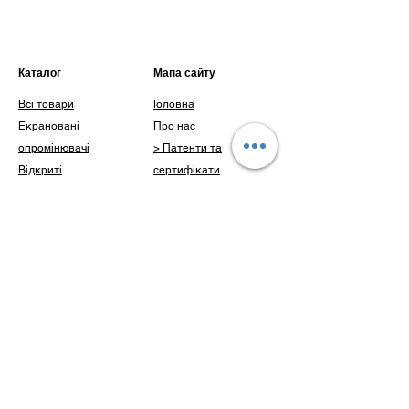
корпус:
метал
Комплектуючі:
ЕПРА та
ультрафіолетова лампа
Працюють від мережі 220V
Каталог
Мапа сайту
Доставка по Україні
Гарантія від виробника 1 рік
Всі товари
Головна
Екрановані
Про нас
опромінювачі
> Патенти та
Відкриті
сертифікати
опромінювачі
> Наші досягнення
Інше
Каталог
Доставка і оплата
Клієнти
Блог
Питання
Контакти
Контакти