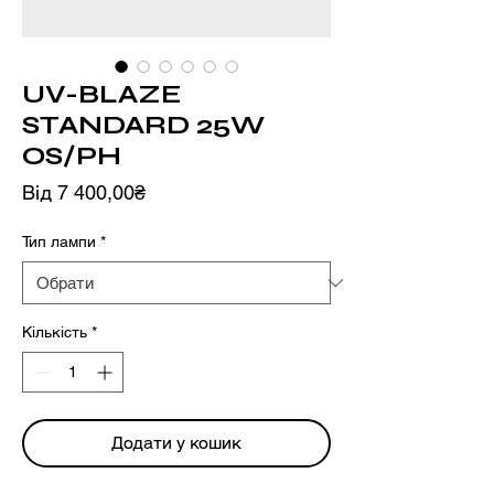
UV-BLAZE
STANDARD 25W
OS/PH
За
Від
7 400,00₴
розпродажем
Тип лампи
*
Кількість
*
Додати у кошик