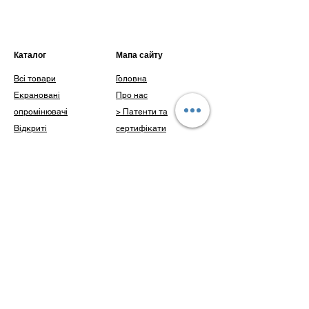
ультрафіолетового випромінювання
UV380/95%
Відповідає стандартам AS/NZS
13371:2010, ANSI Z871 та EN166
Каталог
Мапа сайту
Всі товари
Головна
Екрановані
Про нас
опромінювачі
> Патенти та
Відкриті
сертифікати
опромінювачі
> Наші досягнення
Інше
Каталог
Доставка і оплата
Клієнти
Блог
Питання
Контакти
Контакти