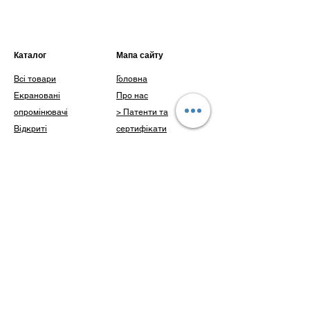
Гарантія від виробника 1 рік
Каталог
Мапа сайту
Всі товари
Головна
Екрановані
Про нас
опромінювачі
> Патенти та
Відкриті
сертифікати
опромінювачі
> Наші досягнення
Інше
Каталог
Доставка і оплата
Клієнти
Блог
Питання
Контакти
Контакти