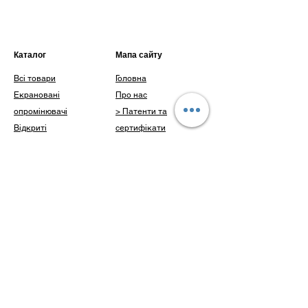
неіржавна сталь
наявні
захисні ковпачки на
лампотримачі
,
шнур з вилкою на 10 м
,
наявні
кріплення для змотування
Каталог
Мапа сайту
кабелю
Всі товари
Головна
Комплектуючі:
ЕПРА та
Екрановані
Про нас
ультрафіолетові лампи, кнопка
вмикання/вимикання
опромінювачі
> Патенти та
Працюють від мережі 220V
Відкриті
сертифікати
Доставка по Україні
опромінювачі
> Наші досягнення
Гарантія від виробника 2 роки
Інше
Каталог
ПЕРЕДЗАМОВЛЕННЯ
Доставка і оплата
Клієнти
Блог
Питання
Контакти
Контакти