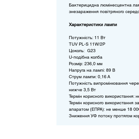
Бактерицидна люмінесцентна лам
знезараження повітряного середов
Характеристики лампи
Потужність: 11 Вт
TUV PL-S 11W/2P
Цоколь: G23
U-подібна колба
Розмір: 236,0 мм
Напруга на лампі: 89 В
Струм лампи: 0,16 А
Потужність випромінювання через
нижче 3,5 Вт
Термін корисного використання: н
Термін корисного використання 
апаратом (ЕПРА): не менше 18 00
Зниження УФ потоку протягом кор