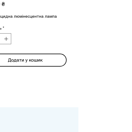
Ціна
 ₴
ицидна люмінесцентна лампа
ь
*
Додати у кошик