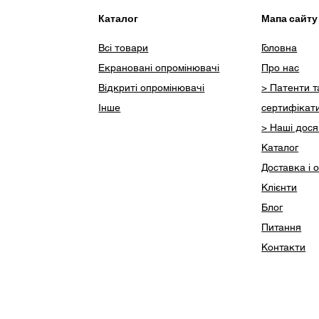
Каталог
Мапа сайту
Всі товари
Головна
Екрановані опромінювачі
Про нас
Відкриті опромінювачі
> Патенти т
Інше
сертифікат
> Наші дос
Каталог
Доставка і 
Клієнти
Блог
Питання
Контакти