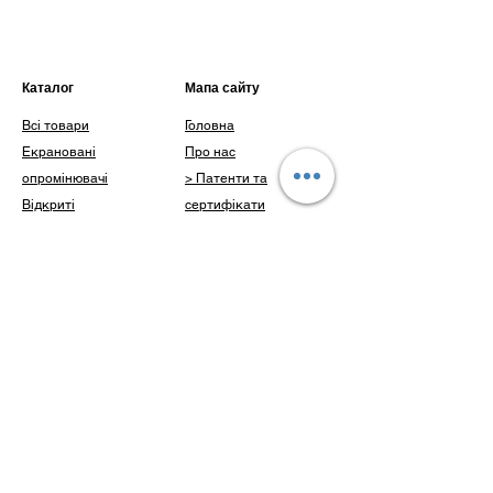
апаратом (ЕПРА): не менше 18 000 годин
Зниження УФ потоку протягом корисного
терміну роботи: 10%
Каталог
Мапа сайту
Всі товари
Головна
Екрановані
Про нас
опромінювачі
> Патенти та
Відкриті
сертифікати
опромінювачі
> Наші досягнення
Інше
Каталог
Доставка і оплата
Клієнти
Блог
Питання
Контакти
Контакти