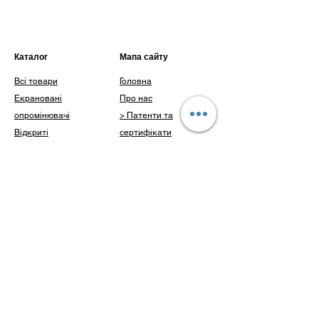
Зниження УФ потоку протягом корисного
терміну роботи: 10%
Каталог
Мапа сайту
Всі товари
Головна
Екрановані
Про нас
опромінювачі
> Патенти та
Відкриті
сертифікати
опромінювачі
> Наші досягнення
Інше
Каталог
Доставка і оплата
Клієнти
Блог
Питання
Контакти
Контакти