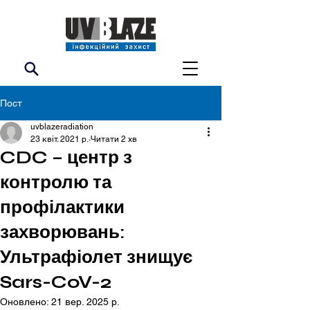
Пост
uvblazeradiation
23 квіт. 2021 р.
Читати 2 хв
CDC – центр з
контролю та
профілактики
захворювань:
Ультрафіолет знищує
Sars-CoV-2
Оновлено:
21 вер. 2025 р.