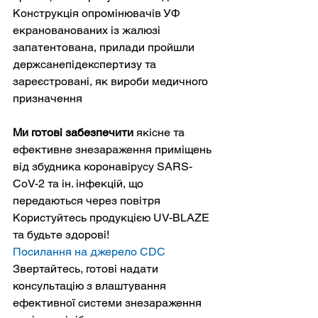
Конструкція опромінювачів УФ 
екранованованих із жалюзі 
запатентована, прилади пройшли 
держсанепідекспертизу та 
зареєстровані, як вироби медичного 
призначення
Ми готові забезпечити
 якісне та 
ефективне знезараження приміщень 
від збудника коронавірусу SARS-
CoV-2 та ін. інфекцій, що 
передаються через повітря

Користуйтесь продукцією UV-BLAZE 
та будьте здорові!
Посилання на джерело
 СDC
Звертайтесь, готові надати 
консультацію з влаштування 
ефективної системи знезараження 