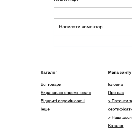
Написати коментар...
(Не) доцільність
використання бахіл в
медзакладах
Каталог
Мапа сайту
Всі товари
Головна
Екрановані опромінювачі
Про нас
Відкриті опромінювачі
> Патенти т
Інше
сертифікат
> Наші дос
Каталог