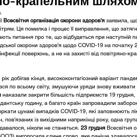
но-крапельним шляхо
р.
ї 
Всесвітня організація охорони здоров'я
 заявила, що
трям. Ця помилка і процес її виправлення, що затягн
ають питання про те, що відбудеться при наступній па
дської охорони здоров'я щодо COVID-19 на початку 2
нфекції поверхонь, а не на захисті від повітряно-кра
1 рік добігав кінця, висококонтагіозний варіант панде
ся по всьому світу, змушуючи уряди знову вживати 
 
наказали закрити більшість підприємств 19 грудня, 
антську годину, а багато країн запровадили заборон
ркати цунамі випадків COVID-19, які заповнюють ліка
 пов'язаних із вихідними наприкінці року, одна груп
здавалося, ніколи не станеться.
 23 грудня
 Всесвітня о
ВООЗ) виголосила єдине слово, яке раніше здавалос