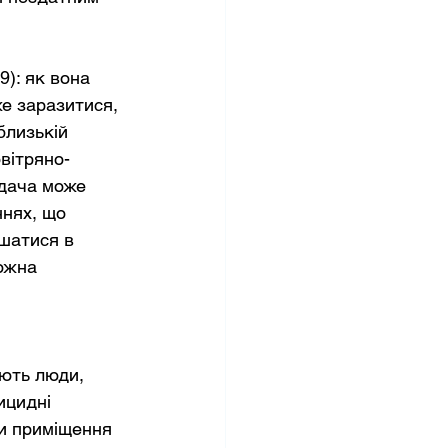
): як вона 
е заразитися, 
близькій 
овітряно-
едача може 
ннях, що 
шатися в 
ожна 
ють люди, 
ицидні 
и приміщення 