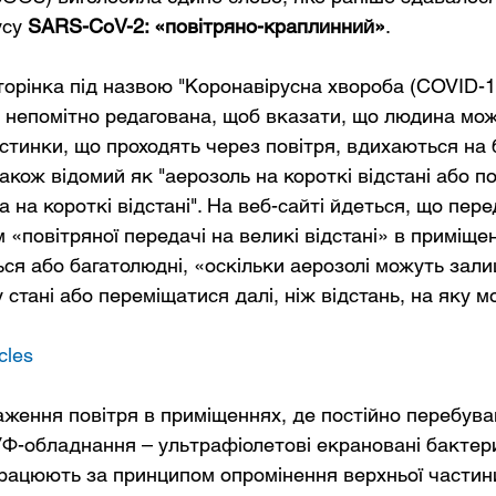
су 
SARS-CoV-2: «повітряно-краплинний»
.
сторінка під назвою "Коронавірусна хвороба (COVID-19
 непомітно редагована, щоб вказати, що людина мож
астинки, що проходять через повітря, вдихаються на 
також відомий як "аерозоль на короткі відстані або п
 на короткі відстані". На веб-сайті йдеться, що пер
 «повітряної передачі на великі відстані» в приміще
ся або багатолюдні, «оскільки аерозолі можуть зали
 стані або переміщатися далі, ніж відстань, на яку м
cles
аження повітря в приміщеннях, де постійно перебува
Ф-обладнання – ультрафіолетові екрановані бактер
працюють за принципом опромінення верхньої частин