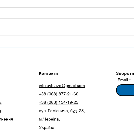
Використання
Дост
кондиціонера та УФ-
бак
опромінювача в спеку
екр
опр
Контакти
Зворотні
Email
info.uvblaze@gmail.com
+38 (068) 877-21-66
а
+38 (063) 154-19-25
и
вул. Реміснича, буд. 28,
ягнення
м. Чернігів,
Україна