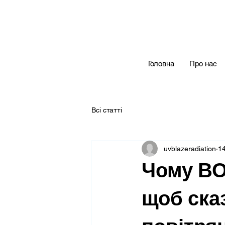
Головна
Про нас
Всі статті
uvblazeradiation
14
Чому ВО
щоб ска