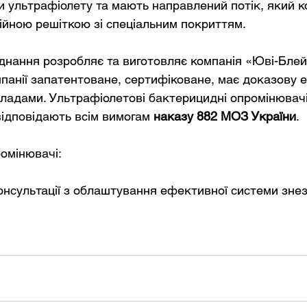
ультрафіолету та мають направлений потік, який к
аднання розробляє та виготовляє компанія «Юві-Блей
анії запатентоване, сертифіковане, має доказову 
ладами. Ультрафіолетові бактерицидні опромінювачі
відповідають всім вимогам 
наказу 882 МОЗ України
.
онсультації з облаштування ефективної системи зне