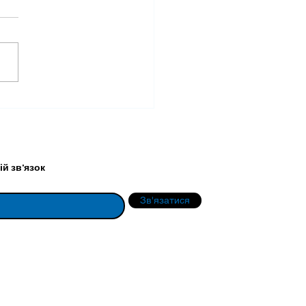
упність до
терицидних ламп в УФ
анованих
омінювачах
й зв'язок
Зв'язатися