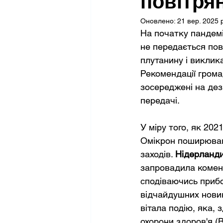
повітря
Оновлено:
21 вер. 2025 
На початку пандемі
не передається пові
плутанину і виклик
Рекомендації грома
зосереджені на дезі
передачі. 
У міру того, як 202
Омікрон поширював
заходів. 
Нідерланди
запровадила коменд
сподіваючись прибо
відчайдушних новин,
вітала подію, яка, 
охорони здоров'я (