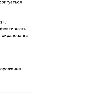
оригується 
з».
ефективність 
 екрановані з 
зараження 