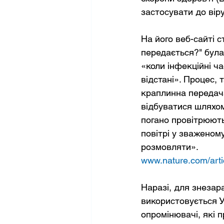
застосувати до віру
На його веб-сайті 
передається?" була
«коли інфекційні ч
відстані». Процес, 
краплинна передача
відбуватися шляхом
погано провітрюють
повітрі у зваженому
розмовляти».
www.nature.com/arti
Наразі, для знезар
використовується У
опромінювачі, які 