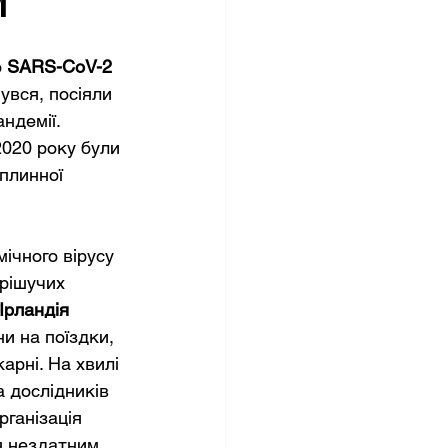
м
 
SARS-CoV-2 
увся, посіяли 
ндемії.
020 року були 
плинної 
мічного вірусу 
рішучих 
Ірландія 
и на поїздки, 
рні. На хвилі 
а дослідників 
рганізація 
я нездатним 