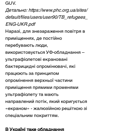
GUV.
Детально: https://www.phc.org.ua/sites/
default/files/users/user90/TB_refugees_
ENG-UKR.pdf
Наразі, для знезараження повітря в 
приміщеннях, де постійно 
перебувають люди, 
використовується УФ-обладнання – 
ультрафіолетові екрановані 
бактерицидні опромінювачі, які 
працюють за принципом 
опромінення верхньої частини 
приміщення прямими променями 
ультрафіолету та мають 
направлений потік, який коригується 
«екраном» - жалюзійною решіткою зі 
спеціальним покриттям.
В Україні таке обладнання 