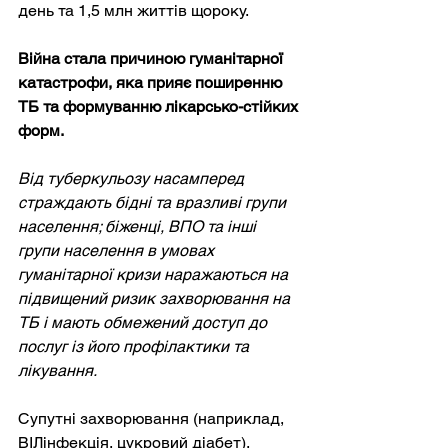
день та 1,5 млн життів щороку.
Війна стала причиною гуманітарної 
катастрофи, яка прияє поширенню 
ТБ та формуванню лікарсько-стійких 
форм.
Від туберкульозу насамперед 
страждають бідні та вразливі групи 
населення; біженці, ВПО та інші 
групи населення в умовах 
гуманітарної кризи наражаються на 
підвищений ризик захворювання на 
ТБ і мають обмежений доступ до 
послуг із його профілактики та 
лікування.
Супутні захворювання (наприклад, 
ВІЛінфекція, цукровий діабет), 