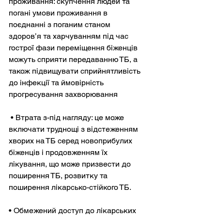
проживання: скупчення людей та 
погані умови проживання в 
поєднанні з поганим станом 
здоров’я та харчуванням під час 
гострої фази переміщення біженців 
можуть сприяти передаванню ТБ, а 
також підвищувати сприйнятливість 
до інфекції та ймовірність 
прогресування захворювання
 • Втрата з-під нагляду: це може 
включати труднощі з відстеженням 
хворих на ТБ серед новоприбулих 
біженців і продовженням їх 
лікування, що може призвести до 
поширення ТБ, розвитку та 
поширення лікарсько-стійкого ТБ.
• Обмежений доступ до лікарських 