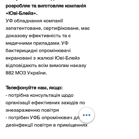
розробляє та виготовляє компанія 
«Юві-Блейз».
УФ обладнання компанії 
запатентоване, сертифіковане, має 
доказову ефективність та є 
медичними приладами. УФ 
бактерицидні опромінювачі 
екрановані з жалюзі Юві-Блейз 
відповідають всім вимогам наказу 
882 МОЗ України.
Телефонуйте нам, якщо:
- потрібна консультація щодо 
організації ефективних заходів по 
знезараженню повітря
- потрібен УФБ опромінювач для 
дезінфекції повітря в приміщеннях
- необхідно провести заміри щодо 