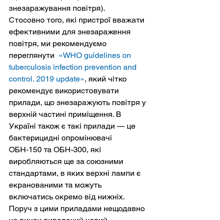
знезаражування повітря).
Стосовно того, які пристрої вважати 
ефективними для знезараження 
повітря, ми рекомендуємо 
переглянути  
«WHO guidelines on 
tuberculosis infection prevention and 
control. 2019 update
»
, який чітко 
рекомендує використовувати 
прилади, що знезаражують повітря у 
верхній частині приміщення. В 
Україні також є такі прилади — це 
бактерицидні опромінювачі 
ОБН-150 та ОБН-300, які 
виробляються ще за союзними 
стандартами, в яких верхні лампи є 
екранованими та можуть 
включатись окремо від нижніх.
Поруч з цими приладами нещодавно 