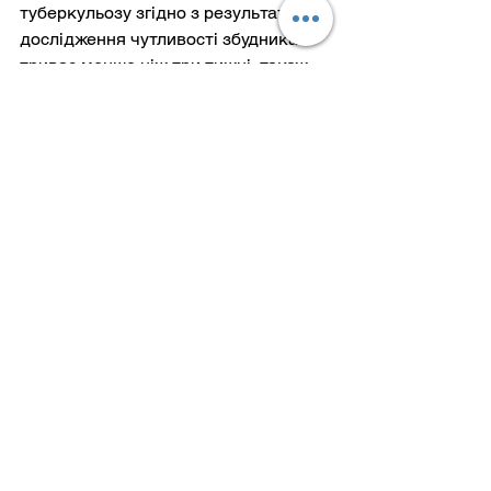
туберкульозу згідно з результатами 
дослідження чутливості збудника 
триває менше ніж три тижні, також 
рекомендується включати 
екранований УФ-опромінювач.
Паліативна допомога
Аналогічні вимоги виписані в 
Стандарті й для приміщень в яких 
надається паліативна допомога 
пацієнту. В цьому випадку 
приміщення обов’язково 
обладнується екранованим УФ-
опромінювачем. Особи, які 
здійснюють догляд, проходять 
інструктаж і надалі самостійно 
забезпечують цілодобове УФ-
опромінювання приміщення, де 