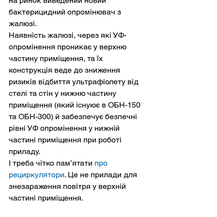
на ринок виведений новий 
бактерицидний опромінювач з 
жалюзі. 
Наявність жалюзі, через які УФ-
опромінення проникає у верхню 
частину приміщення, та їх 
конструкція веде до зниження 
ризиків відбиття ультрафіолету від 
стелі та стін у нижню частину 
приміщення (який існуює в ОБН-150 
та ОБН-300) й забезпечує безпечні 
рівні УФ опромінення у нижній 
частині приміщення при роботі 
приладу.
І треба чітко пам’ятати 
про 
рециркулятори
. Це не прилади для 
знезараження повітря у верхній 
частині приміщення. 