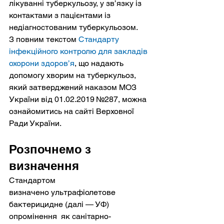
лікуванні туберкульозу, у зв’язку із 
контактами з пацієнтами із 
недіагностованим туберкульозом.
З повним текстом 
Стандарту 
інфекційного контролю для закладів 
охорони здоров’я
, що надають 
допомогу хворим на туберкульоз, 
який затверджений наказом МОЗ 
України від 01.02.2019 №287, можна 
ознайомитись на сайті Верховної 
Ради України. 
Розпочнемо з 
визначення
Стандартом 
визначено ультрафіолетове 
бактерицидне (далі — УФ) 
опромінення  як санітарно-