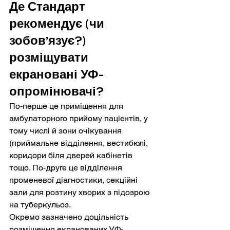
Де Стандарт 
рекомендує (чи 
зобов’язує?) 
розміщувати 
екрановані УФ-
опромінювачі?
По-перше це приміщення для 
амбулаторного прийому пацієнтів, у 
тому числі й зони очікування 
(приймальне відділення, вестибюлі, 
коридори біля дверей кабінетів 
тощо. По-друге це відділення 
променевої діагностики, секційні 
зали для розтину хворих з підозрою 
на туберкульоз.
Окремо зазначено доцільність 
розміщення екранованих УФ-