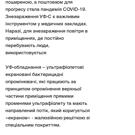
поширеною, а поштовхом для 
прогресу стала пандемія COVID-19.
Знезараження УФ-С є важливим 
інструментом у медичних закладах. 
Наразі, для знезараження повітря в 
приміщеннях, де постійно 
перебувають люди, 
використовується
УФ-обладнання – ультрафіолетові 
екрановані бактерицидні 
опромінювачі, які працюють за 
принципом опромінення верхньої 
частини приміщення прямими 
променями ультрафіолету та мають 
направлений потік, який коригується 
«екраном» - жалюзійною решіткою зі 
спеціальним покриттям.