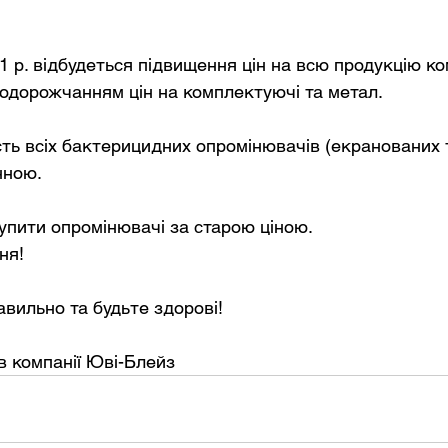
1 р. відбудеться підвищення цін на всю продукцію ко
подорожчанням цін на комплектуючі та метал.
сть всіх бактерицидних опромінювачів (екранованих т
ною. 
упити опромінювачі за старою ціною.
вильно та будьте здорові!
в компанії Юві-Блейз