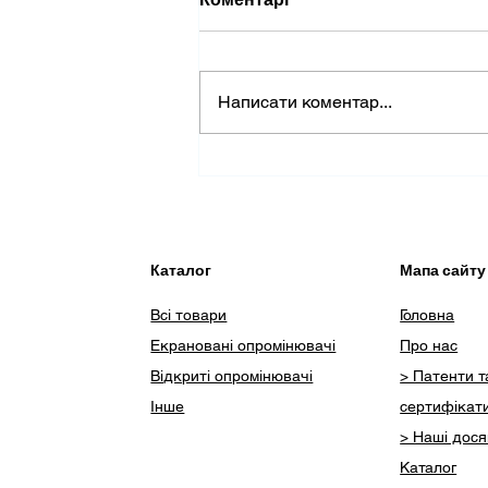
Написати коментар...
(Не) доцільність
використання бахіл в
медзакладах
Каталог
Мапа сайту
Всі товари
Головна
Екрановані опромінювачі
Про нас
Відкриті опромінювачі
> Патенти т
Інше
сертифікат
> Наші дос
Каталог