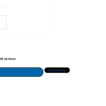
упність до
терицидних ламп в УФ
анованих
омінювачах
й зв'язок
Зв'язатися