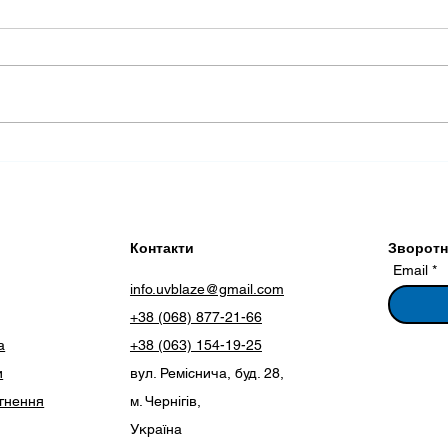
Використання
Дост
кондиціонера та УФ-
бак
опромінювача в спеку
екр
опр
Контакти
Зворотні
Email
info.uvblaze@gmail.com
+38 (068) 877-21-66
а
+38 (063) 154-19-25
и
вул. Реміснича, буд. 28,
ягнення
м. Чернігів,
Україна