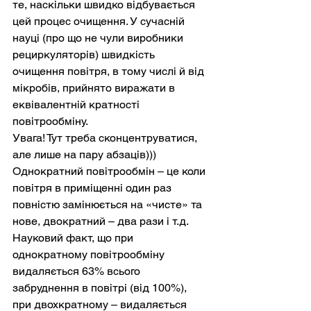
те, наскільки швидко відбувається 
цей процес очищення. У сучасній 
науці (про що не чули виробники 
рециркуляторів) швидкість 
очищення повітря, в тому числі й від 
мікробів, прийнято виражати в 
еквівалентній кратності 
повітрообміну.
Увага! Тут треба сконцентруватися, 
але лише на пару абзаців)))
Однократний повітрообмін – це коли 
повітря в приміщенні один раз 
повністю замінюється на «чисте» та 
нове, двократний – два рази і т.д. 
Науковий факт, що при 
однократному повітрообміну 
видаляється 63% всього 
забруднення в повітрі (від 100%), 
при двохкратному – видаляється 