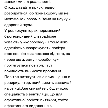
далекими від реальності.
Отож, давайте прискіпливо 
розбиратися, бо по-інакшому ми не 
можемо. Ми разом з Вами за науку й 
здоровий глузд.
У рециркуляторах нормальний 
бактерицидний ультрафіолет 
ховають у «коробочку». І тому його 
здатність знезаражувати повітря 
стає повністю залежною від того, як 
через цю ж саму «коробочку» 
протягується повітря. І тут 
починають виникати проблеми….
Повітря витягується з приміщення в 
рециркулятор, який висить зазвичай 
на стінці. Але спитайте у будь-якого 
спеціаліста з вентиляції, що для 
ефективної роботи витяжки, тобто 
ефективного видалення з 