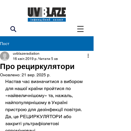
Пост
uvblazeradiation
16 квіт. 2019 р.
Читати 5 хв
Про рециркулятори
Оновлено:
21 вер. 2025 р.
Настав час визначитися з вибором 
для нашої країни пройтися по 
«найвеличнішому» та, нажаль, 
найпопулярнішому в Україні 
пристрою для дезінфекції повітря. 
Да, це РЕЦИРКУЛЯТОРИ або 
закриті ультрафіолетові 
опромінювачі.