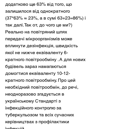
додатково ще 63% від того, що 
залишилося від однократного 
(37*63% ≈ 23%, а в сумі 63+23=86%) і 
так далі. Так от, до чого це ми?) 
Реально на повітряний шлях 
передачі мікроорганізмів може 
вплинути дезінфекція, швидкість 
якої не нижче еквіваленту 6-
кратного повітрообміну . А для нових 
будівель зараз намагаються 
домогтися еквіваленту 10-12-
кратного повітрообміну. Про цей 
необхідний повітрообмін, до речі, 
неодноразово згадується в 
українському Стандарті з 
інфекційного контролю за 
туберкульозом та всіх сучасних 
керівництвах з профілактики 
інфекцій.