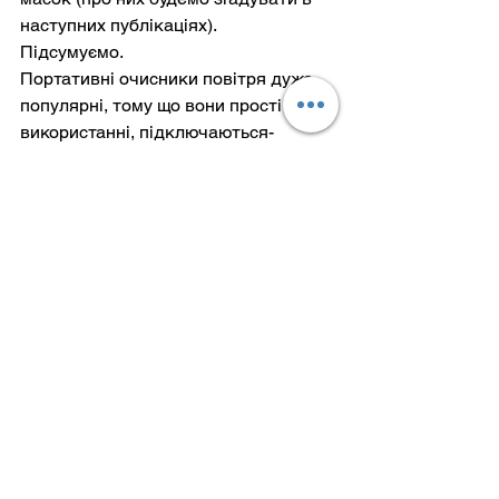
наступних публікаціях).
Підсумуємо.
Портативні очисники повітря дуже 
популярні, тому що вони прості у 
використанні, підключаються-
виключаються легко, не шумлять, 
красиво виглядають на стінці, але, 
до всього цього, не виконують свою 
основну функцію. Такий собі прилад 
для тих, хто не цікавився питаннями 
дезінфекції повітря та не хоче й далі 
цікавитися. Але щось придбати 
треба, бо перевірка прийде і «ой-йо-
йой».
І повірте, ми не перші та не єдині, 
хто дивиться на рециркулятори 
прискіпливо та дуже скептично. 
Експерти з інфекційного контролю 