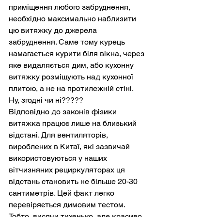
приміщення любого забруднення, 
необхідно максимально наблизити 
цю витяжку до джерела 
забруднення. Саме тому курець 
намагається курити біля вікна, через 
яке видаляється дим, або кухонну 
витяжку розміщують над кухонної 
плитою, а не на протилежній стіні. 
Ну, згодні чи ні?????
Відповідно до законів фізики 
витяжка працює лише на близький 
відстані. Для вентиляторів, 
вироблених в Китаї, які зазвичай 
використовуються у наших 
вітчизняних рециркуляторах ця 
відстань становить не більше 20-30 
сантиметрів. Цей факт легко 
перевіряється димовим тестом. 
Тобто, висячи тихенько, але красиво, 