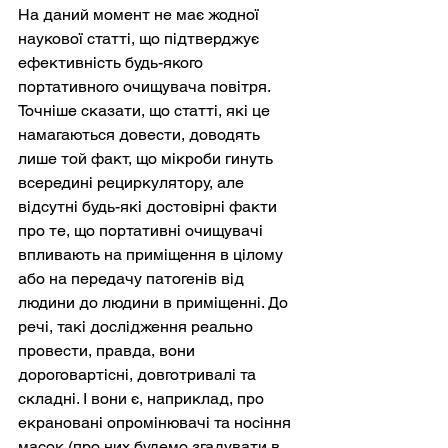
На даний момент не має жодної 
наукової статті, що підтверджує 
ефективність будь-якого 
портативного очищувача повітря. 
Точніше сказати, що статті, які це 
намагаються довести, доводять 
лише той факт, що мікроби гинуть 
всередині рециркулятору, але 
відсутні будь-які достовірні факти 
про те, що портативні очищувачі 
впливають на приміщення в цілому 
або на передачу патогенів від 
людини до людини в приміщенні. До 
речі, такі дослідження реально 
провести, правда, вони 
дороговартісні, довготривалі та 
складні. І вони є, наприклад, про 
екрановані опромінювачі та носіння 
масок (про них будемо згадувати в 