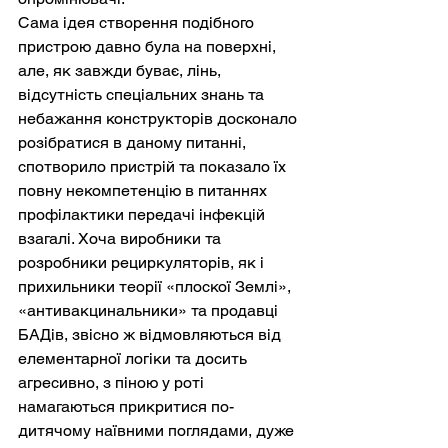
Сама ідея створення подібного 
пристрою давно була на поверхні, 
але, як завжди буває, лінь, 
відсутність спеціальних знань та 
небажання конструкторів досконало 
розібратися в даному питанні, 
спотворило пристрій та показало їх 
повну некомпетенцію в питаннях 
профілактики передачі інфекцій 
взагалі. Хоча виробники та 
розробники рециркуляторів, як і 
прихильники теорії «плоскої Землі», 
«антивакцинальники» та продавці 
БАДів, звісно ж відмовляються від 
елементарної логіки та досить 
агресивно, з піною у роті 
намагаються прикритися по-
дитячому наївними поглядами, дуже 