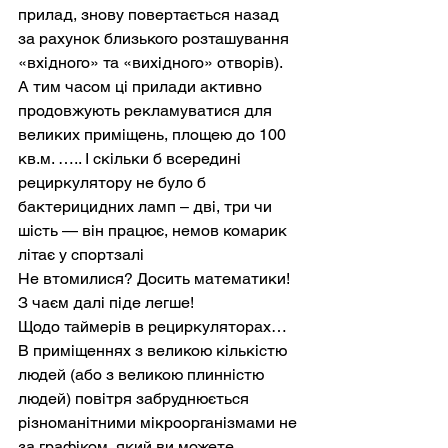
прилад, знову повертається назад 
за рахунок близького розташування 
«вхідного» та «вихідного» отворів).
А тим часом ці прилади активно 
продовжують рекламуватися для 
великих приміщень, площею до 100 
кв.м. ….. І скільки б всередині 
рециркулятору не було б 
бактерицидних ламп – дві, три чи 
шість — він працює, немов комарик 
літає у спортзалі
Не втомилися? Досить математики! 
З чаєм далі піде легше!
Щодо таймерів в рециркуляторах… 
В приміщеннях з великою кількістю 
людей (або з великою плинністю 
людей) повітря забруднюється 
різноманітними мікроорганізмами не 
за графіком, який ви можете 