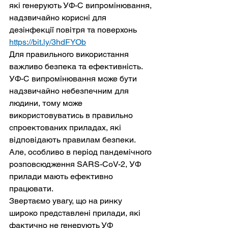
які генерують УФ-С випромінювання, 
надзвичайно корисні для 
дезінфекції повітря та поверхонь 
https://bit.ly/3hdFYOb
Для правильного використання 
важливо безпека та ефективність.
УФ-С випромінювання може бути 
надзвичайно небезпечним для 
людини, тому може 
використовуватись в правильно 
спроектованих приладах, які 
відповідають правилам безпеки.
Але, особливо в період пандемічного 
розповсюдження SARS-CoV-2, УФ 
прилади мають ефективно 
працювати.
Звертаємо увагу, що на ринку 
широко представлені прилади, які 
фактично не генерують УФ 