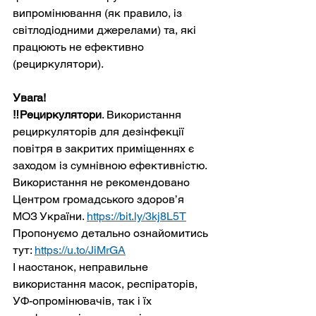
випромінювання (як правило, із 
світлодіодними джерелами) та, які 
працюють не ефективно 
(рециркулятори).
Увага!
‼️Рециркулятори
. Використання 
рециркуляторів для дезінфекції 
повітря в закритих приміщеннях є 
заходом із сумнівною ефективністю. 
Використання не рекомендовано 
Центром громадського здоров’я 
МОЗ України. 
https://bit.ly/3kj8L5T
Пропонуємо детально ознайомитись 
тут: 
https://u.to/JiMrGA
І наостанок, неправильне 
використання масок, респіраторів, 
УФ-опромінювачів, так і їх 