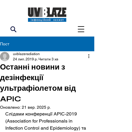
Пост
uvblazeradiation
24 лип. 2019 р.
Читати 3 хв
Останні новини з
дезінфекції
ультрафіолетом від
APIC
Оновлено:
21 вер. 2025 р.
Слідами конференції APIC-2019 
(Association for Professionals in 
Infection Control and Epidemiology) та 