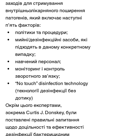
заходів для стримування 
внутрішньолікарняного поширення 
патогенів, який включає наступні 
п’ять факторів:
політики та процедури;
мийні/дезінфекційні засоби, які 
підходять в даному конкретному 
випадку;
навчений персонал;
моніторинг і контроль 
зворотного зв’язку;
“No touch” disinfection technology 
(технології дезінфекції без 
дотику)
Окрім цього експертами, 
зокрема Curtis J. Donskey, були 
поставлені правильні запитання 
щодо доцільності та ефективності 
дезінфекції бактерицидним 