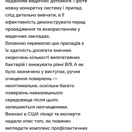
наданням медичної допомоги. Проте 
кожну конкретну систему і прилад 
слід детально вивчати, а її 
ефективність демонструвати перед 
провадження та вкиористанням у 
медичних закладах.
Головною перевагою цих приладів є 
їх здатність досягати значних 
скорочень кількості вегетативних 
бактерій і знижувати рівні ВЛІ. А як 
було зазначено у виступах, ручне 
очищення поверхонь — 
неоптимальне, оскільки багато 
поверхонь навколишнього 
середовища після цього 
залишаються неочищеними.
Визнані в США лікарі та експерти 
надали опис того, як повинен 
виглядати комплекс профілактичних 