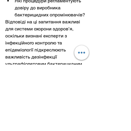
Які процедури регламентують 
довіру до виробника 
бактерицидних опромінювачів?
Відповіді на ці запитання важливі 
для системи охорони здоров’я, 
оскільки визнані експерти з 
інфекційного контролю та 
епідеміології підкреслюють 
важливість дезінфекції 
ультрафіолетовим бактерицидним 
опроміненням.
Можливо є запитання чи бажання 
дізнатись більше? Пишіть мені на 
адресу 
uv.blaze.uv@gmail.com
. І 
пишіть, як там у ваших закладах 
використовується ультрафіолетове 
бактерицидне опромінення для 
дезінфекції?