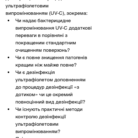
ультрафіолетовим 
випромінюванням (UV-C), зокрема:
Чи надає бактерицидне 
випромінювання UV-C додаткові 
переваги в порівняні з 
покращеним стандартним 
очищенням поверхонь?
Чи є повне знищення патогенів 
кращим ніж майже повне?
Чи є дезінфекція 
ультрафіолетом доповненням 
до процедур дезінфекції «з 
дотиком» чи це окремий 
повноцінний вид дезінфекції?
Чи існують практичні методи 
контролю дезінфекції 
ультрафіолетовим 
випромінюванням?