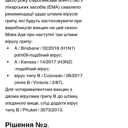
цього року Європейське агентство з 
лікарських засобів (EMA) схвалило 
рекомендації щодо штамів вірусів 
грипу, які будуть застосовувати при 
виробництві вакцин на цей сезон. 
Мова йде про наступні три штами 
вірусу грипу:
A / Brisbane / 02/2018 (H1N1) 
pdm09-подібний вірус;
A / Kansas / 14/2017 (H3N2) 
-подобний вірус;
вірус типу B / Colorado / 06/2017 
(лінія B / Victoria / 2/87).
Для чотиривалентних вакцин з 
двома вірусами грипу B до штаму, 
згаданого вище, слід додати вірус 
типу B / Phuket / 3073/2013.
Рішення №2. 