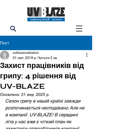
Пост
uvblazeradiation
31 лип. 2019 р.
Читати 2 хв
Захист працівників від
грипу: 4 рішення від
UV-BLAZE
Оновлено:
21 вер. 2025 р.
Сезон грипу в нашій країні завжди 
розпочинається несподівано. Але не 
в компанії  UV-BLAZE! В середині 
літа у нас вже є чіткий план як 
захистити співробітників компанії 