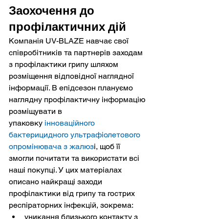
Заохочення до 
профілактичних дій
Компанія UV-BLAZE навчає свої 
співробітників та партнерів заходам 
з профілактики грипу шляхом 
розміщення відповідної наглядної 
інформації. В епідсезон плануємо 
наглядну профілактичну інформацію 
розміщувати в 
упаковку 
інноваційного 
бактерицидного ультрафіолетового 
опромінювача з жалюз
і, щоб її 
змогли почитати та використати всі 
наші покупці. У цих матеріалах 
описано найкращі заходи 
профілактики від грипу та гострих 
респіраторних інфекцій, зокрема:
уникання близького контакту з 